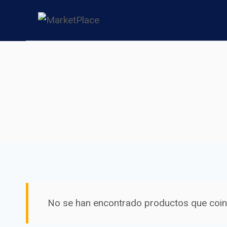
Saltar
al
contenido
No se han encontrado productos que coinc