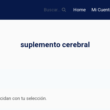
Home
Mi Cuent
Buscar...
suplemento cerebral
idan con tu selección.