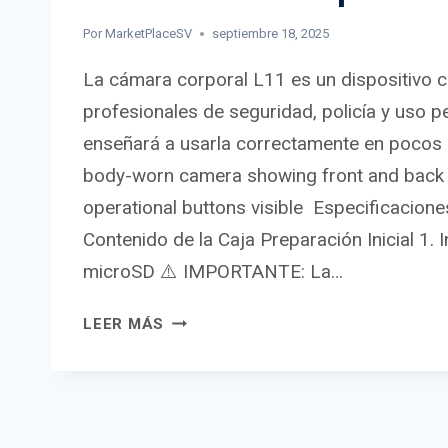
Por
MarketPlaceSV
septiembre 18, 2025
La cámara corporal L11 es un dispositivo 
profesionales de seguridad, policía y uso pe
enseñará a usarla correctamente en pocos m
body-worn camera showing front and back 
operational buttons visible Especificacione
Contenido de la Caja Preparación Inicial 1. I
microSD ⚠️ IMPORTANTE: La…
CÓMO
LEER MÁS
USAR
LA
CÁMARA
CORPORAL
L11